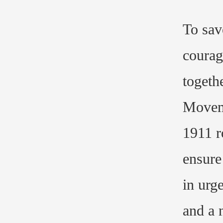
To sav
courag
togeth
Moveme
1911 r
ensure
in urg
and a 