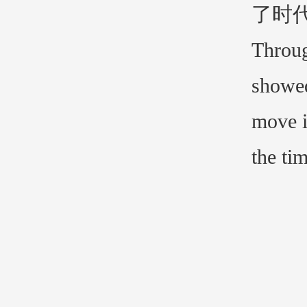
了时
Throug
showed
move i
the tim