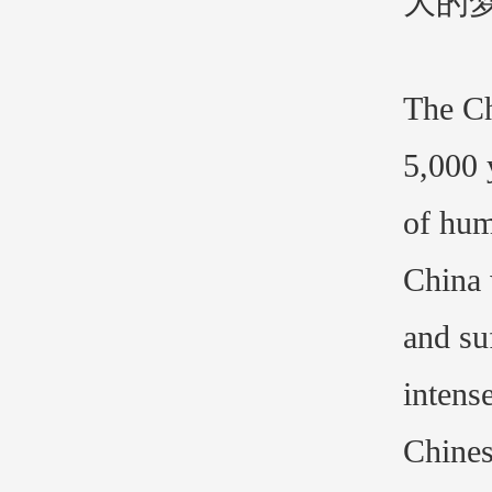
大的
The Ch
5,000 
of hum
China 
and su
intens
Chines