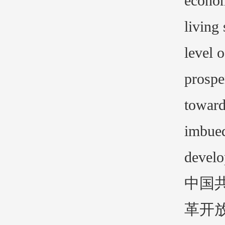
econom
living
level 
prospe
toward
imbued
develo
中国
革开