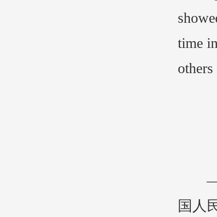
showed
time i
others
——
国人