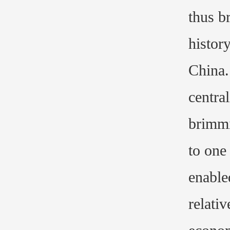
thus b
histor
China.
centra
brimmi
to one 
enable
relati