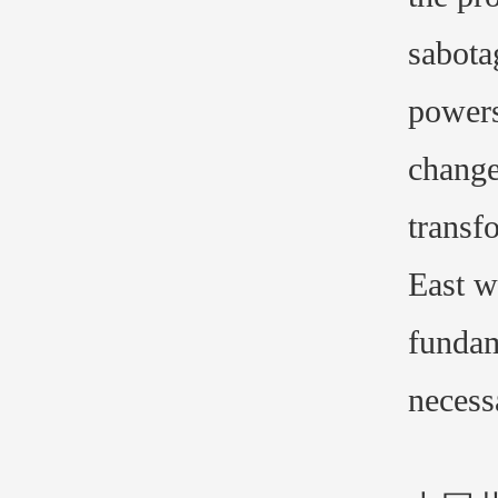
sabota
powers
change
transf
East w
fundam
necess