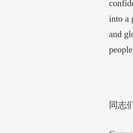
confid
into a 
and gl
people
同志