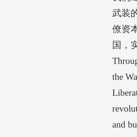
武装
僚资
国，
Throug
the Wa
Libera
revolu
and bu