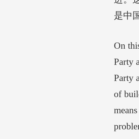
是中
On thi
Party 
Party 
of bui
means 
proble