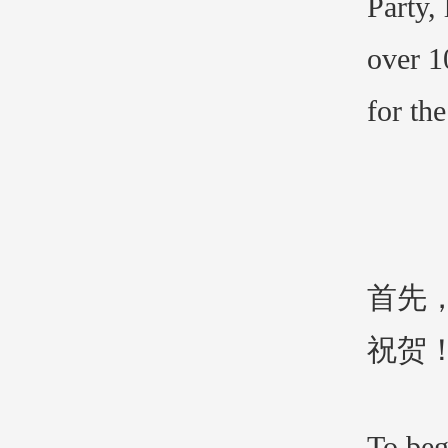
Party,
over 1
for th
首先
祝贺
To beg