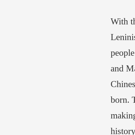
With t
Lenini
people
and Ma
Chines
born. 
making
histor