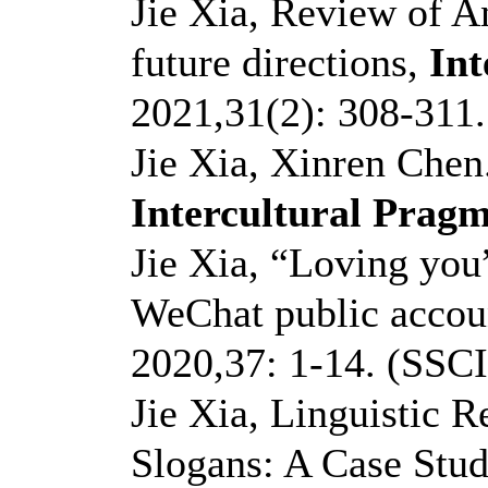
Jie Xia, Review of A
future directions,
Int
2021,31(2): 308-31
Jie Xia, Xinren Chen
Intercultural Pragm
Jie Xia, “Loving you”
WeChat public accou
2020,37: 1-14. (SSCI
Jie Xia, Linguistic R
Slogans: A Case Stu