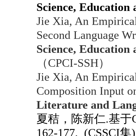
Science, Education
Jie Xia, An Empirica
Second Language Wri
Science, Education
（
CPCI-SSH
）
Jie Xia, An Empirica
Composition Input o
Literature and Lan
夏秸，陈新仁
.
基于
162-177. (CSSCI
集