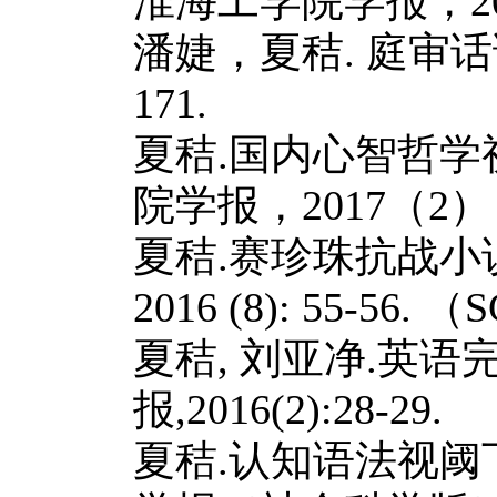
淮海工学院学报，
2
潘婕，夏秸
.
庭审话
171.
夏秸
.
国内心智哲学
院学报，
2017
（
2
）
夏秸
.
赛珍珠抗战小
2016 (8): 55-56.
（
S
夏秸
,
刘亚净
.
英语
报
,2016(2):28-29.
夏秸
.
认知语法视阈