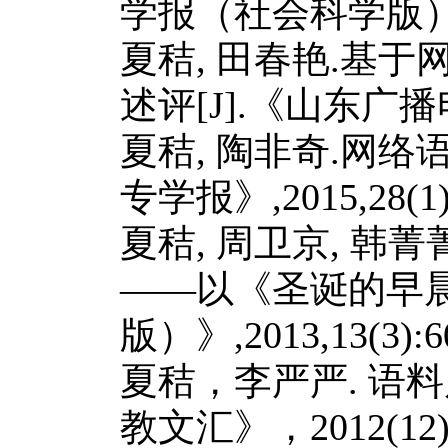
学报（社会科学版
夏秸
,
田春艳
.
基于
述评
[J].
《山东广播
夏秸
,
陶非奇
.
网络
专学报》
,2015,28(1
夏秸
,
周卫京
,
韩菁
——以《圣诞的早
版）》
,2013,13(3):6
夏秸，李严严
.
语料
教文汇》，
2012(12)