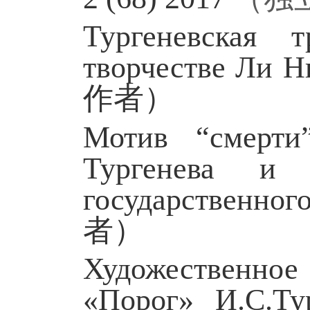
Тургеневская 
творчестве Ли Н
作者）
Мотив “смерти
Тургенева и
государственного
者）
Художественное 
«Порог» И.С.Ту