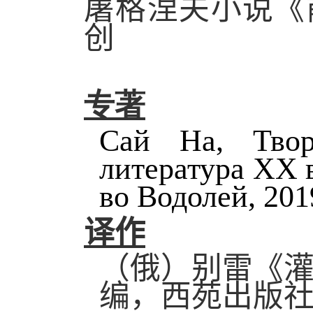
屠格涅夫小说《
创
专著
Сай На, Твор
литература XX ве
во Водолей, 2019
译作
（俄）别雷《
编，西苑出版