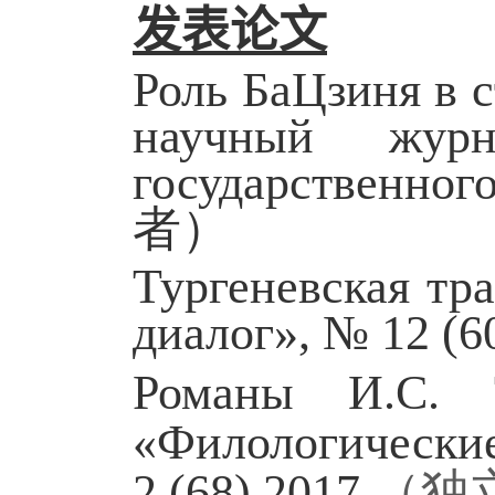
发表论文
Роль БаЦзиня в с
научный журн
государственного
者）
Тургеневская тр
диалог», № 12 (6
Романы И.С. 
«Филологические
2 (68) 2017
（独