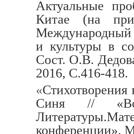
Актуальные про
Китае (на при
Международный 
и культуры в с
Сост. О.В. Дедов
2016, С.416-418.
«
Стихотворения 
Синя // «Вос
Литературы.Ма
конференции». М