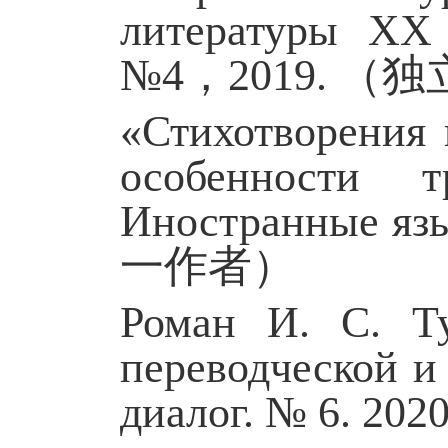
литературы XX
№4
，
2019.
（独
«Стихотворения 
особенности т
Иностранные язы
一作者）
Роман И. С. Т
переводческой и
диалог. № 6. 202