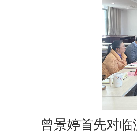
曾景婷首先对临