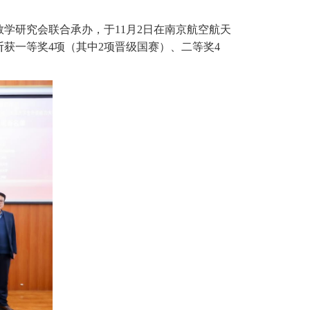
教学研究会联合承办，于11
月2
日在南京航空航天
获一等奖4
项（其中2
项晋级国赛）、二等奖
4