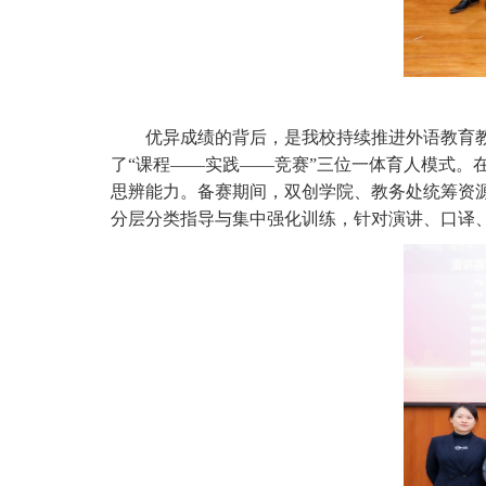
优异成绩的背后，是我校持续推进外语教育
了
“
课程
——
实践
——
竞赛
”
三位一体育人模式。
思辨能力。备赛期间，
双创学院
、教务处
统筹资
分层
分类
指导与集中
强化
训练，针对演讲、口译